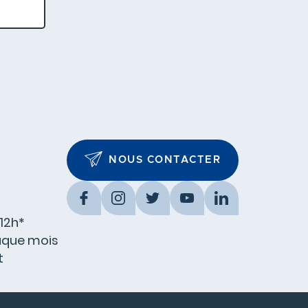
NOUS CONTACTER
Facebook
Instagram
Twitter
YouTube
LinkedIn
12h*
aque mois
t