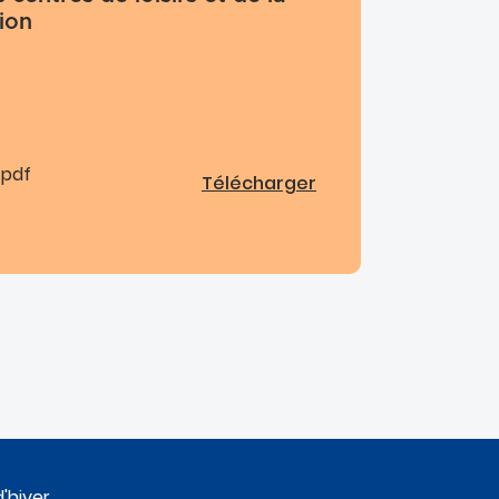
ion
: pdf
Télécharger
'hiver